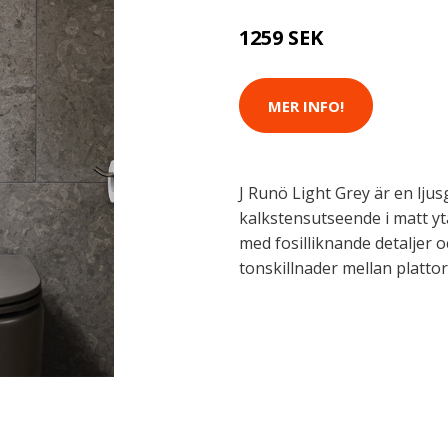
1259 SEK
MER INFO!
J Runö Light Grey är en lju
kalkstensutseende i matt y
med fosilliknande detaljer 
tonskillnader mellan plattor