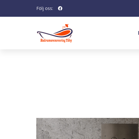
Följ oss:
KLINKER BRICMATE J36
Kakel
Kakel Badrum