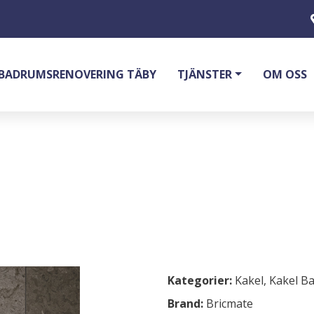
BADRUMSRENOVERING TÄBY
TJÄNSTER
OM OSS
 RUNÖ LIGHT GREY 60X30 CM
Kategorier:
Kakel
,
Kakel B
Brand:
Bricmate