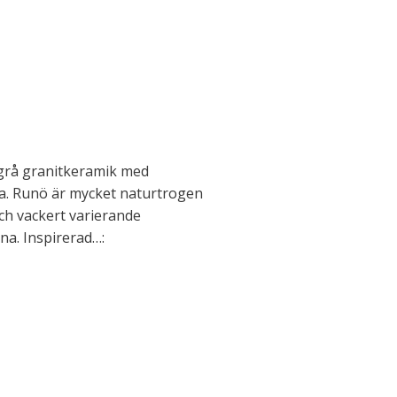
sgrå granitkeramik med
ta. Runö är mycket naturtrogen
och vackert varierande
na. Inspirerad…: