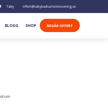
Täby
offert@tabybadrumsrenovering.se
BLOGG
SHOP
BEGÄR OFFERT
adrum