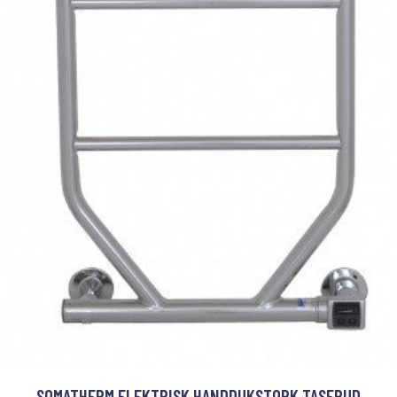
SOMATHERM ELEKTRISK HANDDUKSTORK TASERUD