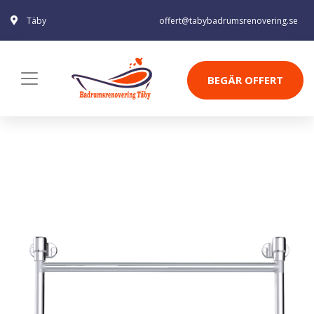
Täby
offert@tabybadrumsrenovering.se
BEGÄR OFFERT
HANDDUKSTORK PAX JAZZ
Badrum
Handdukstorkar