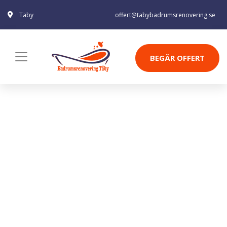
Täby
offert@tabybadrumsrenovering.se
BEGÄR OFFERT
HANDDUKSSTÅNG MILLER
BADRUM BOND DUBBEL
Badrum
Badrumstillbehör