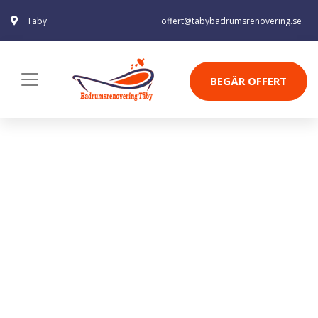
Täby
offert@tabybadrumsrenovering.se
BEGÄR OFFERT
HANDDUKSHÄNGARE BK-502
SILVER
Badrum
Badrumstillbehör